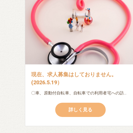
現在、求人募集はしておりません。
(2026.5.19）
〇車、原動付自転車、自転車での利用者宅への訪問 〇日々の記録、書類作成（ipad・パソコン入力） (以下は利用者様によって変化します。) 〇服薬確認 〇本人・家族の生活相談 〇バイタル測定 〇地域連携 ※ブランクのある方・初めての方でも、先輩看護師・作業療法士が丁寧に指導しますので、安心してご応募下さい。 ※子育てによる時間的な制約のある方も相談に応じます。
詳しく見る