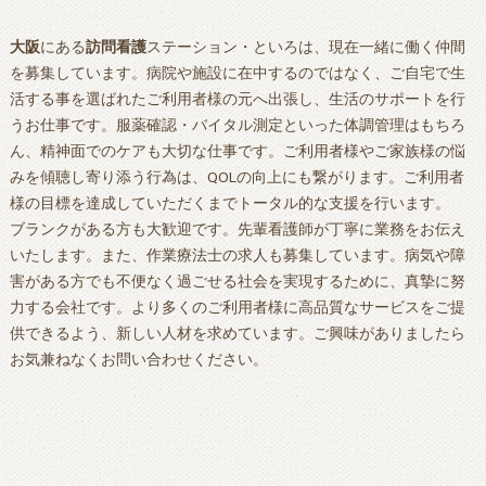
大阪
にある
訪問看護
ステーション・といろは、現在一緒に働く仲間
を募集しています。病院や施設に在中するのではなく、ご自宅で生
活する事を選ばれたご利用者様の元へ出張し、生活のサポートを行
うお仕事です。服薬確認・バイタル測定といった体調管理はもちろ
ん、精神面でのケアも大切な仕事です。ご利用者様やご家族様の悩
みを傾聴し寄り添う行為は、QOLの向上にも繋がります。ご利用者
様の目標を達成していただくまでトータル的な支援を行います。
ブランクがある方も大歓迎です。先輩看護師が丁寧に業務をお伝え
いたします。また、作業療法士の求人も募集しています。病気や障
害がある方でも不便なく過ごせる社会を実現するために、真摯に努
力する会社です。より多くのご利用者様に高品質なサービスをご提
供できるよう、新しい人材を求めています。ご興味がありましたら
お気兼ねなくお問い合わせください。