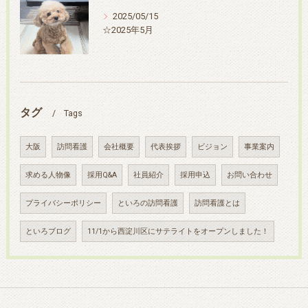
2025/05/15
☆2025年5月
タグ
Tags
大阪
訪問看護
会社概要
代表挨拶
ビジョン
事業案内
求める人物像
採用Q&A
社員紹介
採用申込
お問い合わせ
プライバシーポリシー
といろの訪問看護
訪問看護とは
といろブログ
11/1から西淀川区にサテライトをオープンしました！