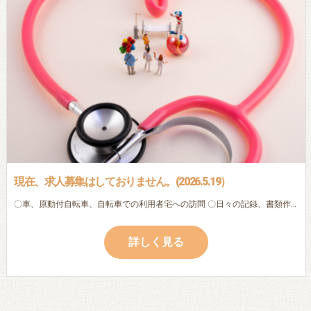
現在、求人募集はしておりません。(2026.5.19）
〇車、原動付自転車、自転車での利用者宅への訪問 〇日々の記録、書類作成（ipad・パソコン入力） (以下は利用者様によって変化します。) 〇服薬確認 〇本人・家族の生活相談 〇バイタル測定 〇地域連携 ※ブランクのある方・初めての方でも、先輩看護師・作業療法士が丁寧に指導しますので、安心してご応募下さい。 ※子育てによる時間的な制約のある方も相談に応じます。
詳しく見る