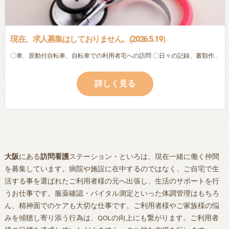
現在、求人募集はしておりません。(2026.5.19）
〇車、原動付自転車、自転車での利用者宅への訪問 〇日々の記録、書類作成（ipad・パソコン入力） (以下は利用者様によって変化します。) 〇服薬確認 〇本人・家族の生活相談 〇バイタル測定 〇地域連携 ※ブランクのある方・初めての方でも、先輩看護師・作業療法士が丁寧に指導しますので、安心してご応募下さい。 ※子育てによる時間的な制約のある方も相談に応じます。
詳しく見る
大阪
にある
訪問看護
ステーション・といろは、現在一緒に働く仲間
を募集しています。病院や施設に在中するのではなく、ご自宅で生
活する事を選ばれたご利用者様の元へ出張し、生活のサポートを行
うお仕事です。服薬確認・バイタル測定といった体調管理はもちろ
ん、精神面でのケアも大切な仕事です。ご利用者様やご家族様の悩
みを傾聴し寄り添う行為は、QOLの向上にも繋がります。ご利用者