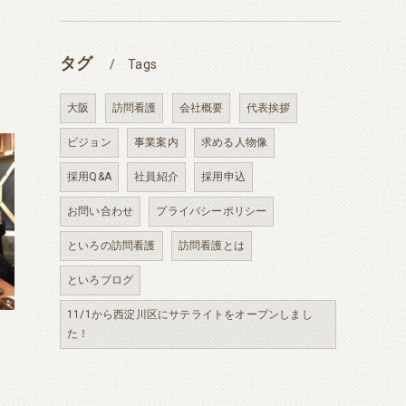
タグ
Tags
大阪
訪問看護
会社概要
代表挨拶
ビジョン
事業案内
求める人物像
採用Q&A
社員紹介
採用申込
お問い合わせ
プライバシーポリシー
といろの訪問看護
訪問看護とは
といろブログ
11/1から西淀川区にサテライトをオープンしまし
た！