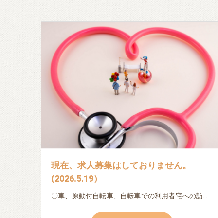
現在、求人募集はしておりません。
(2026.5.19）
〇車、原動付自転車、自転車での利用者宅への訪問 〇日々の記録、書類作成（ipad・パソコン入力） (以下は利用者様によって変化します。) 〇服薬確認 〇本人・家族の生活相談 〇バイタル測定 〇地域連携 ※ブランクのある方・初めての方でも、先輩看護師・作業療法士が丁寧に指導しますので、安心してご応募下さい。 ※子育てによる時間的な制約のある方も相談に応じます。