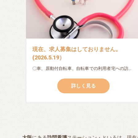
現在、求人募集はしておりません。
(2026.5.19）
〇車、原動付自転車、自転車での利用者宅への訪問 〇日々の記録、書類作成（ipad・パソコン入力） (以下は利用者様によって変化します。) 〇服薬確認 〇本人・家族の生活相談 〇バイタル測定 〇地域連携 ※ブランクのある方・初めての方でも、先輩看護師・作業療法士が丁寧に指導しますので、安心してご応募下さい。 ※子育てによる時間的な制約のある方も相談に応じます。
詳しく見る
大阪
にある
訪問看護
ステーション・といろは、現在