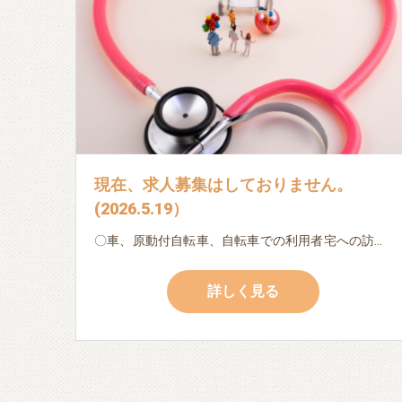
現在、求人募集はしておりません。
(2026.5.19）
〇車、原動付自転車、自転車での利用者宅への訪問 〇日々の記録、書類作成（ipad・パソコン入力） (以下は利用者様によって変化します。) 〇服薬確認 〇本人・家族の生活相談 〇バイタル測定 〇地域連携 ※ブランクのある方・初めての方でも、先輩看護師・作業療法士が丁寧に指導しますので、安心してご応募下さい。 ※子育てによる時間的な制約のある方も相談に応じます。
詳しく見る