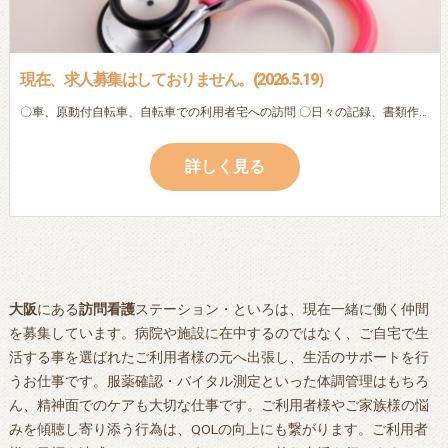
現在、求人募集はしておりません。(2026.5.19）
〇車、原動付自転車、自転車での利用者宅への訪問 〇日々の記録、書類作成（ipad・パソコン入力） (以下は利用者様によって変化します。) 〇服薬確認 〇本人・家族の生活相談 〇バイタル測定 〇地域連携 ※ブランクのある方・初めての方でも、先輩看護師・作業療法士が丁寧に指導しますので、安心してご応募下さい。 ※子育てによる時間的な制約のある方も相談に応じます。
詳しく見る
大阪
にある
訪問看護
ステーション・といろは、現在一緒に働く仲間
を募集しています。病院や施設に在中するのではなく、ご自宅で生
活する事を選ばれたご利用者様の元へ出張し、生活のサポートを行
うお仕事です。服薬確認・バイタル測定といった体調管理はもちろ
ん、精神面でのケアも大切な仕事です。ご利用者様やご家族様の悩
みを傾聴し寄り添う行為は、QOLの向上にも繋がります。ご利用者