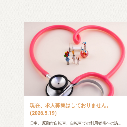
現在、求人募集はしておりません。
(2026.5.19）
〇車、原動付自転車、自転車での利用者宅への訪問 〇日々の記録、書類作成（ipad・パソコン入力） (以下は利用者様によって変化します。) 〇服薬確認 〇本人・家族の生活相談 〇バイタル測定 〇地域連携 ※ブランクのある方・初めての方でも、先輩看護師・作業療法士が丁寧に指導しますので、安心してご応募下さい。 ※子育てによる時間的な制約のある方も相談に応じます。